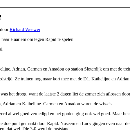
2
door
Richard Weewer
naar Haarlem om tegen Rapid te spelen.
l.
jne, Adrian, Carmen en Amadou op station Sloterdijk om met de trein
dstrijd. Ze trainen nog maar kort mee met de D1. Kathelijne en Adri
as het droog, want de laatste 2 dagen liet de zomer zich aflossen door
 Adrian en Kathelijne. Carmen en Amadou waren de wissels.
werd al wel goed verdedigd en het gooien ging ook wel goed. Maar beide
ste doelpunt gemaakt door Rapid. Naseem en Lucy gingen even naar d
en, dat wel. Die 3-0 werd de ruststand.