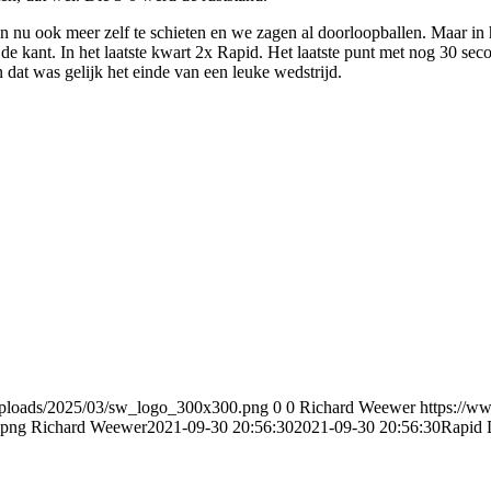
 nu ook meer zelf te schieten en we zagen al doorloopballen. Maar in h
 de kant. In het laatste kwart 2x Rapid. Het laatste punt met nog 30 s
 dat was gelijk het einde van een leuke wedstrijd.
uploads/2025/03/sw_logo_300x300.png
0
0
Richard Weewer
https://w
.png
Richard Weewer
2021-09-30 20:56:30
2021-09-30 20:56:30
Rapid 