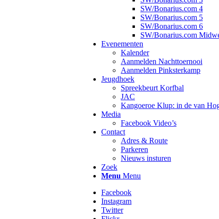
SW/Bonarius.com 4
SW/Bonarius.com 5
SW/Bonarius.com 6
SW/Bonarius.com Midw
Evenementen
Kalender
Aanmelden Nachttoernooi
Aanmelden Pinksterkamp
Jeugdhoek
Spreekbeurt Korfbal
JAC
Kangoeroe Klup: in de van Ho
Media
Facebook Video’s
Contact
Adres & Route
Parkeren
Nieuws insturen
Zoek
Menu
Menu
Facebook
Instagram
Twitter
Flickr