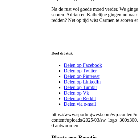
Na de rust vol goede moed verder. We gingen
scoren. Adrian en Kathelijne gingen nu naar
redden? Net op tijd wist Carmen te scoren en
Deel dit stuk
Delen op Facebook
Delen op Twitter
Delen op Pinterest
Delen op LinkedIn
Delen op Tumblr
Delen op Vk
Delen op Reddit
Delen via e-mail
https://www.sportingwest.com/wp-content/
content/uploads/2025/03/sw_logo_300x300
0
antwoorden
Plaats een Reactie