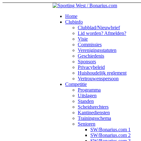
Home
Clubinfo
Clubblad/Nieuwbrief
Lid worden? Afmelden?
Visie
Commissies
Verenigingsstatuten
Geschiedenis
Sponsors
Privacybeleid
Huishoudelijk reglement
Vertrouwenspersoon
Competitie
Programma
Uitslagen
Standen
Scheidsrechters
Kantinediensten
Trainingsschema
Senioren
SW/Bonarius.com 1
SW/Bonarius.com 2
SW/Bonarius.com 3