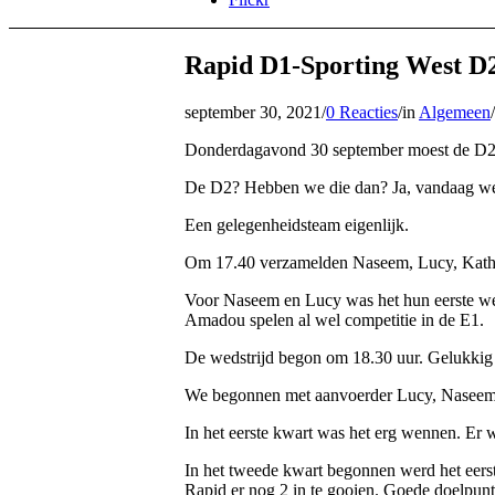
Rapid D1-Sporting West D
september 30, 2021
/
0 Reacties
/
in
Algemeen
/
Donderdagavond 30 september moest de D2 
De D2? Hebben we die dan? Ja, vandaag we
Een gelegenheidsteam eigenlijk.
Om 17.40 verzamelden Naseem, Lucy, Katheli
Voor Naseem en Lucy was het hun eerste we
Amadou spelen al wel competitie in de E1.
De wedstrijd begon om 18.30 uur. Gelukkig w
We begonnen met aanvoerder Lucy, Naseem,
In het eerste kwart was het erg wennen. Er 
In het tweede kwart begonnen werd het eer
Rapid er nog 2 in te gooien. Goede doelpunt